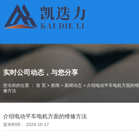
实时公司动态，与您分享
您当前的位置 ： 首 页
>
新闻
>
新闻动态
>
介绍电动平车电机方面的维
修方法
介绍电动平车电机方面的维修方法
发布时间： 2024-10-17