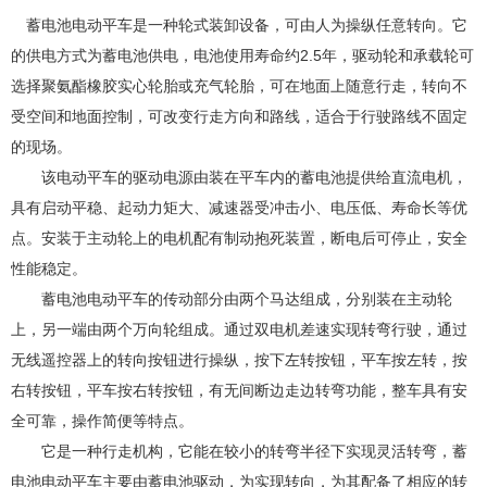
蓄电池电动平车是一种轮式装卸设备，可由人为操纵任意转向。它
的供电方式为蓄电池供电，电池使用寿命约2.5年，驱动轮和承载轮可
选择聚氨酯橡胶实心轮胎或充气轮胎，可在地面上随意行走，转向不
受空间和地面控制，可改变行走方向和路线，适合于行驶路线不固定
的现场。
该电动平车的驱动电源由装在平车内的蓄电池提供给直流电机，
具有启动平稳、起动力矩大、减速器受冲击小、电压低、寿命长等优
点。安装于主动轮上的电机配有制动抱死装置，断电后可停止，安全
性能稳定。
蓄电池电动平车
的传动部分由两个马达组成，分别装在主动轮
上，另一端由两个万向轮组成。通过双电机差速实现转弯行驶，通过
无线遥控器上的转向按钮进行操纵，按下左转按钮，平车按左转，按
右转按钮，平车按右转按钮，有无间断边走边转弯功能，整车具有安
全可靠，操作简便等特点。
它是一种行走机构，它能在较小的转弯半径下实现灵活转弯，蓄
电池电动平车主要由蓄电池驱动，为实现转向，为其配备了相应的转