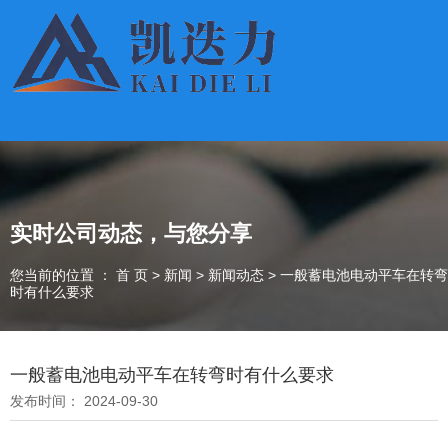
实时公司动态，与您分享
您当前的位置 ： 首 页
>
新闻
>
新闻动态
>
一般蓄电池电动平车在转弯
时有什么要求
一般蓄电池电动平车在转弯时有什么要求
发布时间： 2024-09-30