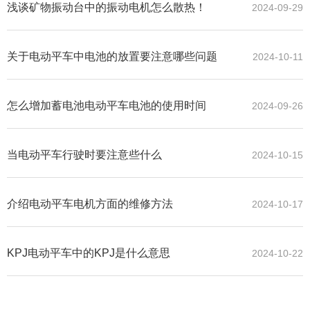
浅谈矿物振动台中的振动电机怎么散热！
2024-09-29
关于电动平车中电池的放置要注意哪些问题
2024-10-11
怎么增加蓄电池电动平车电池的使用时间
2024-09-26
当电动平车行驶时要注意些什么
2024-10-15
介绍电动平车电机方面的维修方法
2024-10-17
KPJ电动平车中的KPJ是什么意思
2024-10-22