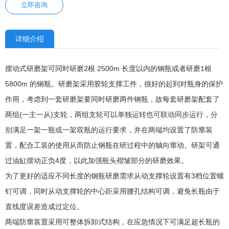
立即咨询
详细介绍
摆动式研磨架可同时研磨2根 2500m 长度以内的钢瓶或者研磨1根
5800m 的钢瓶。研磨架采用胶轮支撑工件，很好的起到对瓶身的保护
作用，考虑到一套研磨架要同时研磨两件钢瓶，故每套研磨架配套了
两组(一主一从)支轮，两组支轮可以单独运转也可联动同步运行，分
别满足一架一瓶或一架双瓶的运行要求，并在两端均设置了防窜装
置，配合工装的使用从而防止钢瓶在研过程中的轴向窜动。研架可通
过油缸摆动正负4度，以此加强瓶头褶皱部分的研磨效果。
为了更好的适应不同长度的钢瓶研磨需求从动支撑轮设置有3档位置螺
钉可调，同时从动支撑轮的中心距采用腰孔结构可调，避免长瓶由于
直线度误差造成过定位。
两端防窜装置采用可整体拆卸式结构，在应急情况下可满足超长瓶的