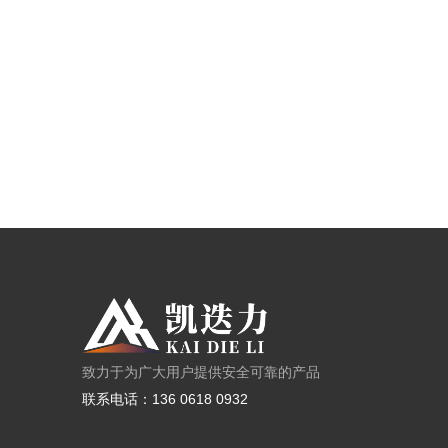
致力于为广大用户提供安全可靠的产品
联系电话：136 0618 0932