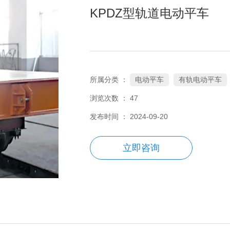
KPDZ型轨道电动平车
电动平车
有轨电动平车
所属分类 ：
浏览次数 ：
47
发布时间 ： 2024-09-20
立即咨询