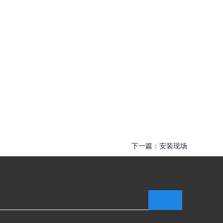
下一篇：
安装现场